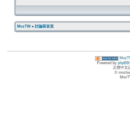
MozTW
»
討論區首頁
MozT
Powered by
phpBB
正體中文
© moztw
MozT