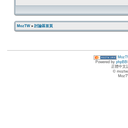
MozTW
»
討論區首頁
MozT
Powered by
phpBB
正體中文
© moztw
MozT