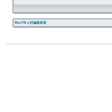
MozTW
»
討論區首頁