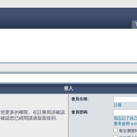
登入
會員名稱:
註冊
給您更多的權限。在註冊前請確認
會員密碼:
請確認您已經閱讀過版面規則。
我忘記了自
重寄啟用 e-ma
每次瀏覽