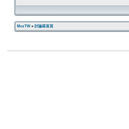
MozTW
»
討論區首頁