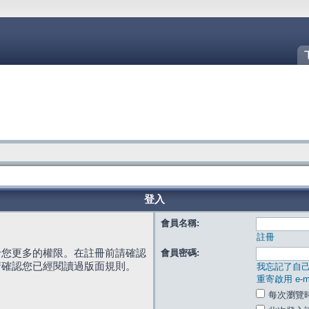
登入
會員名稱:
註冊
給您更多的權限。在註冊前請確認
會員密碼:
請確認您已經閱讀過版面規則。
我忘記了自
重寄啟用 e-ma
每次瀏覽