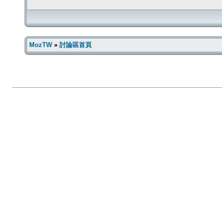
MozTW
»
討論區首頁