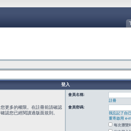
登入
會員名稱:
註冊
給您更多的權限。在註冊前請確認
會員密碼:
請確認您已經閱讀過版面規則。
我忘記了自
重寄啟用 e-ma
每次瀏覽