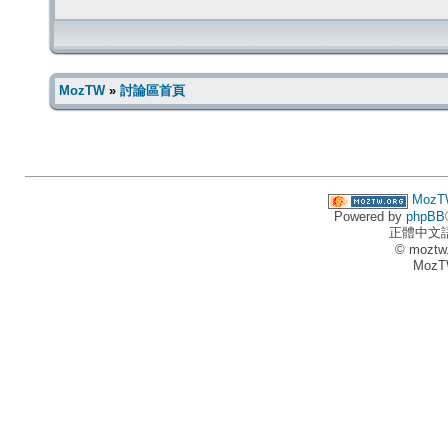
MozTW
»
討論區首頁
MozT
Powered by
phpBB
正體中文
© moztw
MozT