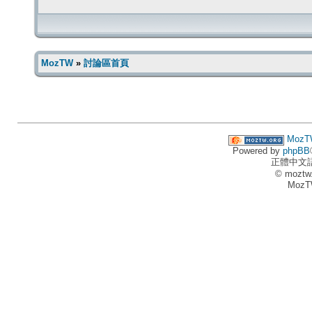
MozTW
»
討論區首頁
MozT
Powered by
phpBB
正體中文
© moztw
MozT