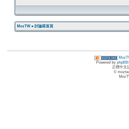
MozTW
»
討論區首頁
MozT
Powered by
phpBB
正體中文
© moztw
MozT