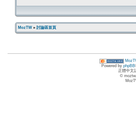
MozTW
»
討論區首頁
MozT
Powered by
phpBB
正體中文
© moztw
MozT