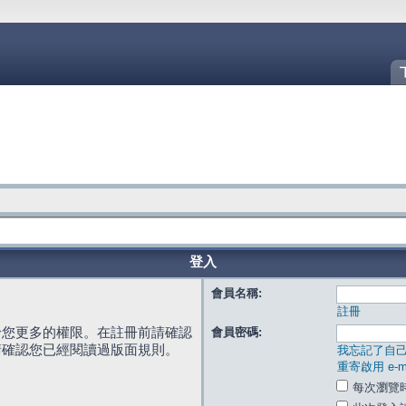
登入
會員名稱:
註冊
給您更多的權限。在註冊前請確認
會員密碼:
請確認您已經閱讀過版面規則。
我忘記了自
重寄啟用 e-ma
每次瀏覽