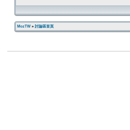
MozTW
»
討論區首頁