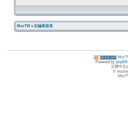
MozTW
»
討論區首頁
MozT
Powered by
phpBB
正體中文
© moztw
MozT