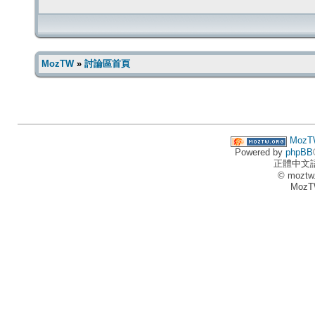
MozTW
»
討論區首頁
MozT
Powered by
phpBB
正體中文
© moztw
MozT