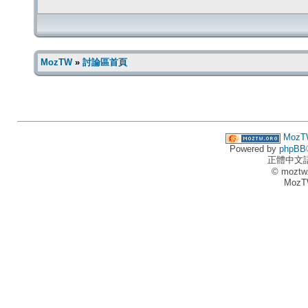
MozTW
»
討論區首頁
MozT
Powered by
phpBB
正體中文
© moztw
MozT