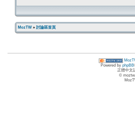
MozTW
»
討論區首頁
MozT
Powered by
phpBB
正體中文
© moztw
MozT