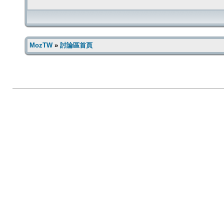
MozTW
»
討論區首頁