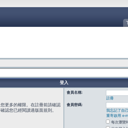
登入
會員名稱:
註冊
給您更多的權限。在註冊前請確認
會員密碼:
請確認您已經閱讀過版面規則。
我忘記了自
重寄啟用 e-ma
每次瀏覽