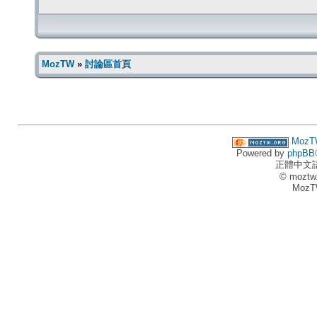
MozTW
»
討論區首頁
MozT
Powered by
phpBB
正體中文
© moztw
MozT