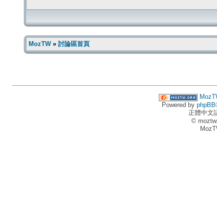
MozTW
»
討論區首頁
MozT
Powered by
phpBB
正體中文
© moztw
MozT