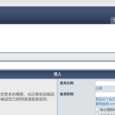
登入
會員名稱:
註冊
給您更多的權限。在註冊前請確認
會員密碼:
請確認您已經閱讀過版面規則。
我忘記了自
重寄啟用 e-ma
每次瀏覽