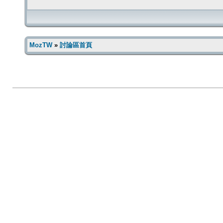
MozTW
»
討論區首頁