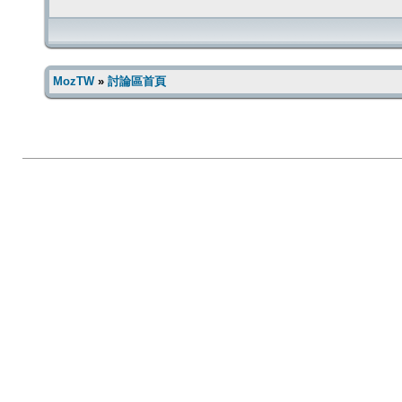
MozTW
»
討論區首頁