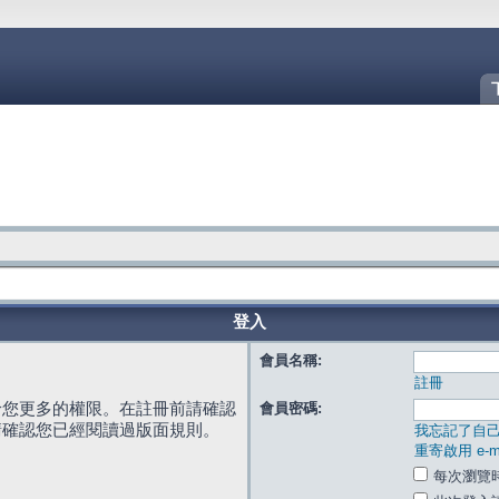
登入
會員名稱:
註冊
給您更多的權限。在註冊前請確認
會員密碼:
請確認您已經閱讀過版面規則。
我忘記了自
重寄啟用 e-ma
每次瀏覽