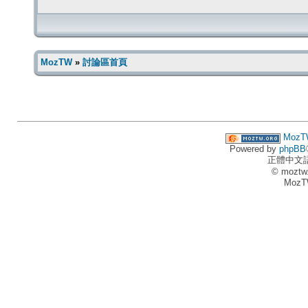
MozTW
»
討論區首頁
MozT
Powered by
phpBB
正體中文
© moztw
MozT