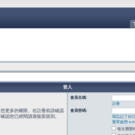
登入
會員名稱:
註冊
給您更多的權限。在註冊前請確認
會員密碼:
請確認您已經閱讀過版面規則。
我忘記了自
重寄啟用 e-ma
每次瀏覽