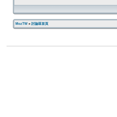
MozTW
»
討論區首頁