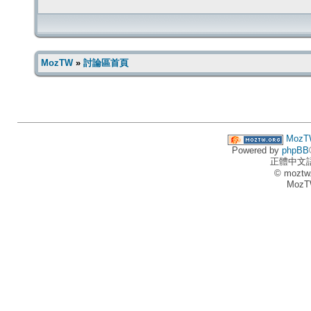
MozTW
»
討論區首頁
MozT
Powered by
phpBB
正體中文
© moztw
MozT