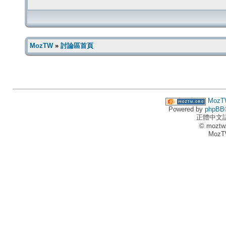
MozTW
»
討論區首頁
MozT
Powered by
phpBB
正體中文
© moztw
MozT