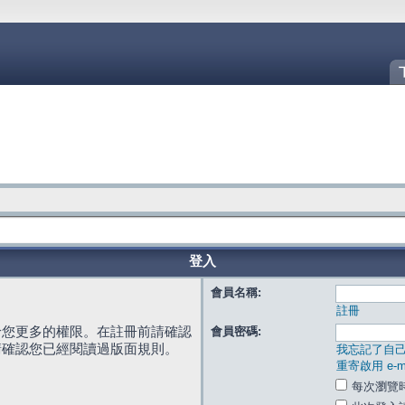
登入
會員名稱:
註冊
給您更多的權限。在註冊前請確認
會員密碼:
請確認您已經閱讀過版面規則。
我忘記了自
重寄啟用 e-ma
每次瀏覽