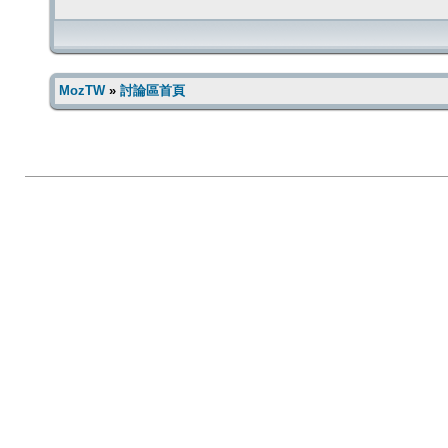
MozTW
»
討論區首頁