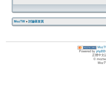
MozTW
»
討論區首頁
MozT
Powered by
phpBB
正體中文
© moztw
MozT