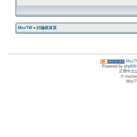
MozTW
»
討論區首頁
MozT
Powered by
phpBB
正體中文
© moztw
MozT