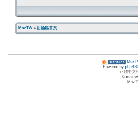
MozTW
»
討論區首頁
MozT
Powered by
phpBB
正體中文
© moztw
MozT