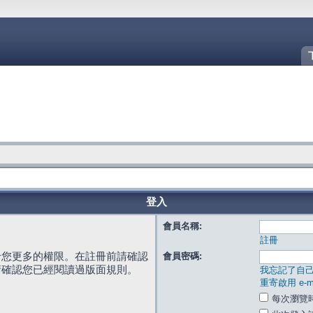
登入
會員名稱:
註冊
給您更多的權限。在註冊前請確認
會員密碼:
請確認您已經閱讀過版面規則。
我忘記了自
重寄啟用 e-ma
每次瀏覽