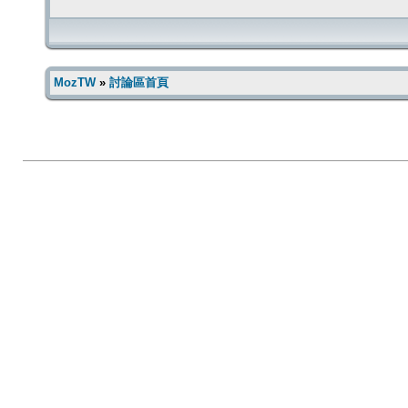
MozTW
»
討論區首頁