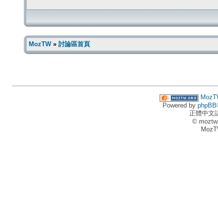
MozTW
»
討論區首頁
MozT
Powered by
phpBB
正體中文
© moztw
MozT