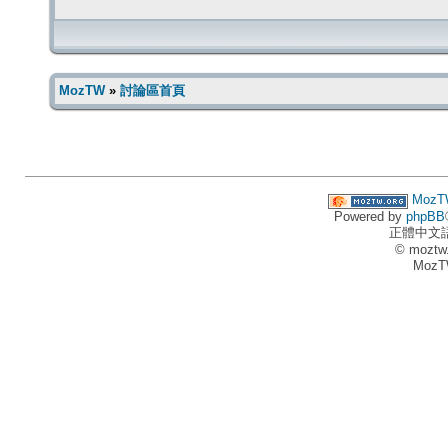
MozTW
»
討論區首頁
MozT
Powered by
phpBB
正體中文
© moztw
MozT