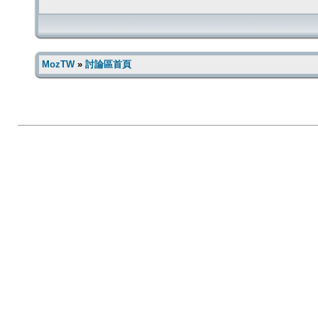
MozTW
»
討論區首頁