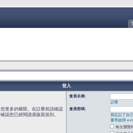
登入
會員名稱:
註冊
給您更多的權限。在註冊前請確認
會員密碼:
請確認您已經閱讀過版面規則。
我忘記了自
重寄啟用 e-ma
每次瀏覽