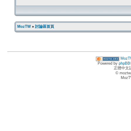
MozTW
»
討論區首頁
MozT
Powered by
phpBB
正體中文
© moztw
MozT