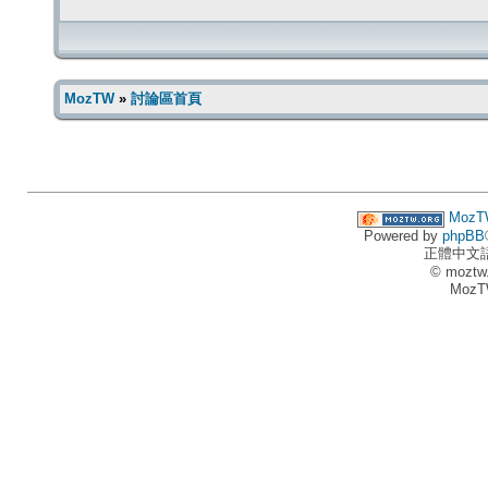
MozTW
»
討論區首頁
MozT
Powered by
phpBB
正體中文
© moztw
MozT