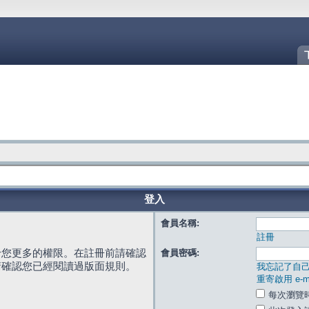
登入
會員名稱:
註冊
給您更多的權限。在註冊前請確認
會員密碼:
請確認您已經閱讀過版面規則。
我忘記了自
重寄啟用 e-ma
每次瀏覽