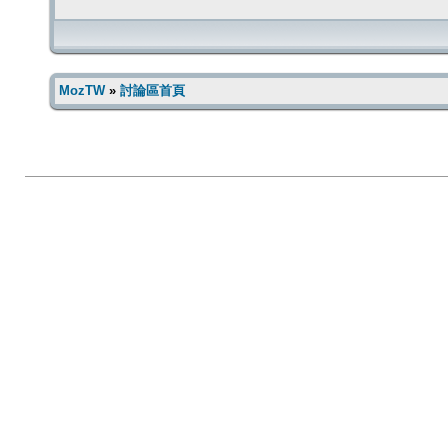
MozTW
»
討論區首頁