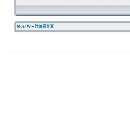
MozTW
»
討論區首頁