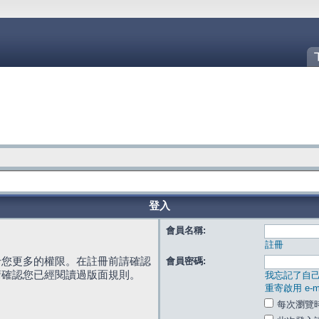
登入
會員名稱:
註冊
給您更多的權限。在註冊前請確認
會員密碼:
請確認您已經閱讀過版面規則。
我忘記了自
重寄啟用 e-ma
每次瀏覽