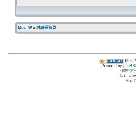
MozTW
»
討論區首頁
MozT
Powered by
phpBB
正體中文
© moztw
MozT