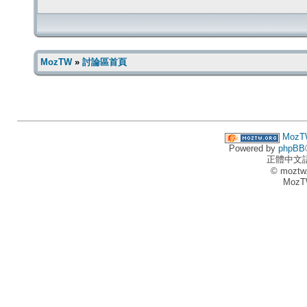
MozTW
»
討論區首頁
MozT
Powered by
phpBB
正體中文
© moztw
MozT