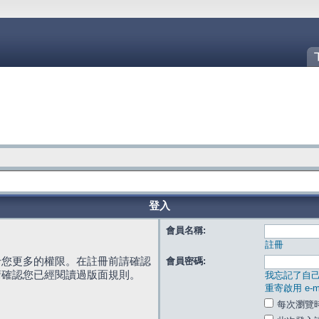
登入
會員名稱:
註冊
給您更多的權限。在註冊前請確認
會員密碼:
請確認您已經閱讀過版面規則。
我忘記了自
重寄啟用 e-ma
每次瀏覽