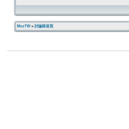
MozTW
»
討論區首頁