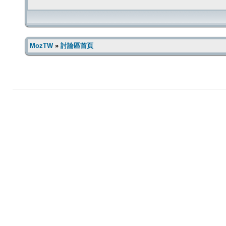
MozTW
»
討論區首頁