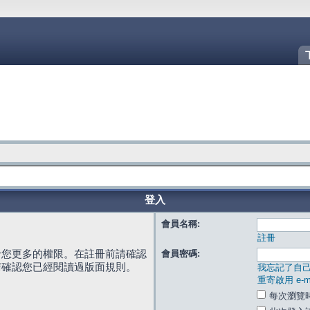
登入
會員名稱:
註冊
給您更多的權限。在註冊前請確認
會員密碼:
請確認您已經閱讀過版面規則。
我忘記了自
重寄啟用 e-ma
每次瀏覽