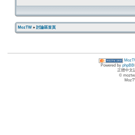
MozTW
»
討論區首頁
MozT
Powered by
phpBB
正體中文
© moztw
MozT