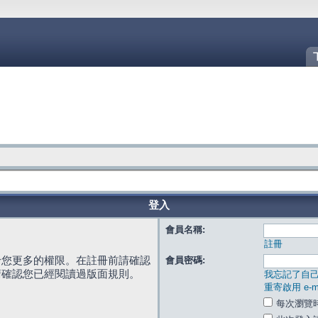
登入
會員名稱:
註冊
給您更多的權限。在註冊前請確認
會員密碼:
請確認您已經閱讀過版面規則。
我忘記了自
重寄啟用 e-ma
每次瀏覽