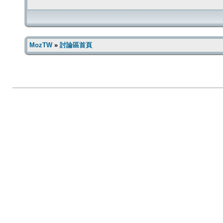
MozTW
»
討論區首頁