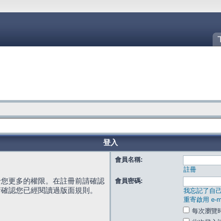
登入
會員名稱:
註冊
給您更多的權限。在註冊前請確認
會員密碼:
請確認您已經閱讀過版面規則。
我忘記了自
重寄啟用 e-ma
每次瀏覽