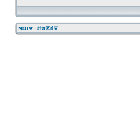
MozTW
»
討論區首頁