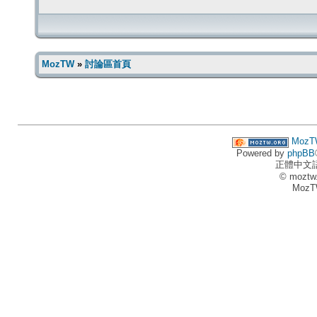
MozTW
»
討論區首頁
MozT
Powered by
phpBB
正體中文
© moztw
MozT