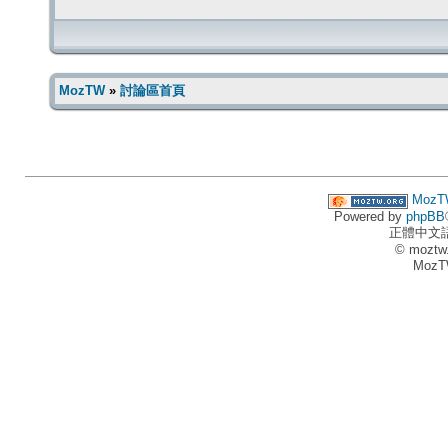
MozTW
»
討論區首頁
MozT
Powered by
phpBB
正體中文
© moztw
MozT