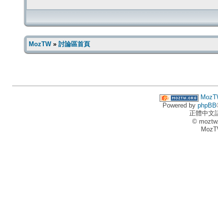
MozTW
»
討論區首頁
MozT
Powered by
phpBB
正體中文
© moztw
MozT