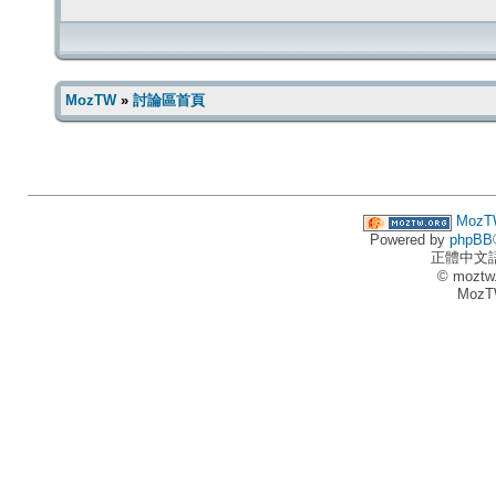
MozTW
»
討論區首頁
MozT
Powered by
phpBB
正體中文
© moztw
MozT