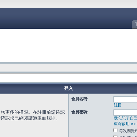
登入
會員名稱:
註冊
給您更多的權限。在註冊前請確認
會員密碼:
請確認您已經閱讀過版面規則。
我忘記了自
重寄啟用 e-ma
每次瀏覽