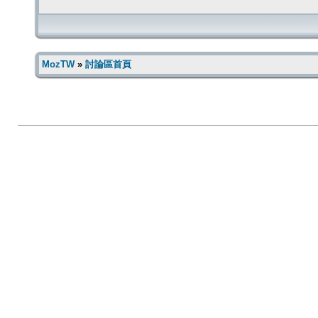
MozTW
»
討論區首頁