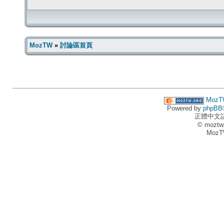
MozTW
»
討論區首頁
MozT
Powered by
phpBB
正體中文
© moztw
MozT