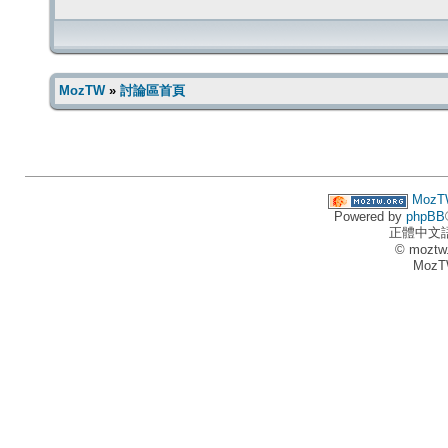
MozTW
»
討論區首頁
MozT
Powered by
phpBB
正體中文
© moztw
MozT