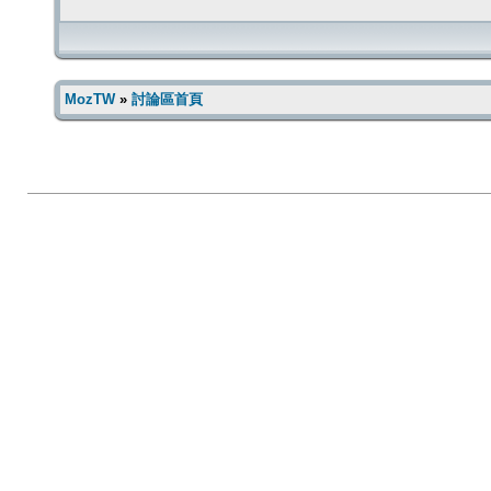
MozTW
»
討論區首頁