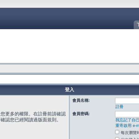
登入
會員名稱:
註冊
給您更多的權限。在註冊前請確認
會員密碼:
請確認您已經閱讀過版面規則。
我忘記了自
重寄啟用 e-ma
每次瀏覽